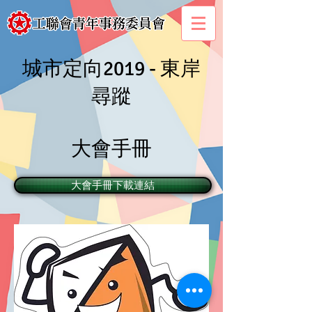
​城市定向2019 - 東岸
尋蹤
​大會手冊
大會手冊下載連結