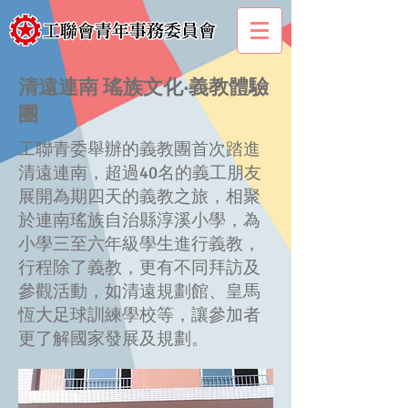
清遠連南 瑤族文化‧義教體驗
團
工聯青委舉辦的義教團首次踏進
清遠連南，超過40名的義工朋友
展開為期四天的義教之旅，相聚
於連南瑤族自治縣淳溪小學，為
小學三至六年級學生進行義教，
行程除了義教，更有不同拜訪及
參觀活動，如清遠規劃館、皇馬
恆大足球訓練學校等，讓參加者
更了解國家發展及規劃。