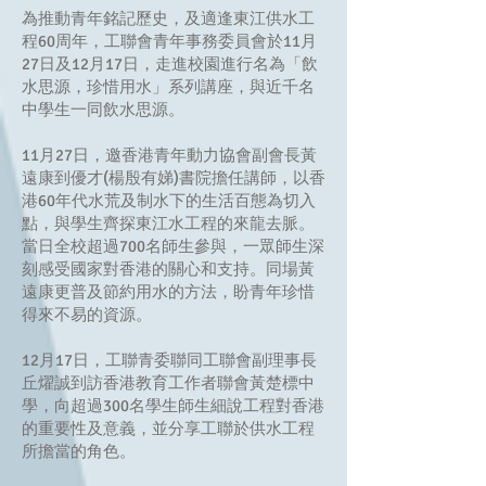
為推動青年銘記歷史，及適逢東江供水工
程60周年，工聯會青年事務委員會於11月
27日及12月17日，走進校園進行名為「飲
水思源，珍惜用水」系列講座，與近千名
中學生一同飲水思源。
11月27日，邀香港青年動力協會副會長黃
遠康到優才(楊殷有娣)書院擔任講師，以香
港60年代水荒及制水下的生活百態為切入
點，與學生齊探東江水工程的來龍去脈。
當日全校超過700名師生參與，一眾師生深
刻感受國家對香港的關心和支持。同場黃
遠康更普及節約用水的方法，盼青年珍惜
得來不易的資源。
12月17日，工聯青委聯同工聯會副理事長
丘燿誠到訪香港教育工作者聯會黃楚標中
學，向超過300名學生師生細說工程對香港
的重要性及意義，並分享工聯於供水工程
所擔當的角色。