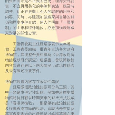
的殖民管治是不正義的歷史，理應受到譴
責，不宜再用美化的事例和表述，應及時
調整、糾正在史觀上令人的誤解的用詞和
內容。同時，亦建議加強國家與香港的關
係和歷史事件介紹，使人們明白「一國兩
制」的由來和特殊地位，亦應加強表達國
家對港的關懷史實。
工聯青委副主任鍾燿徽表示去年暑
假，工聯青委組織一批青年走訪各大政府
博物館，其後整合資料撰寫《香港政府博
物館現狀研究調查》建議書，發現博物館
內容普遍存在以下兩大情況：政治性錯誤
及未有陳述重要事件。
博物館展覽內容存在政治性錯誤
鍾燿徽指政治性錯誤可分為三類，其
中一類是事件定性出錯。例如香港歷史博
物館將抗日戰爭時期英軍的18天抵抗說成
是「香港保衛戰」，那是帶有政治性錯誤
及誤導香港市民的說法。這說法未有提及
英軍保衞香港的出發點是以維護英國在東