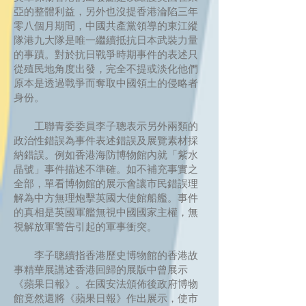
亞的整體利益，另外也沒提香港淪陷三年
零八個月期間，中國共產黨領導的東江縱
隊港九大隊是唯一繼續抵抗日本武裝力量
的事蹟。對於抗日戰爭時期事件的表述只
從殖民地角度出發，完全不提或淡化他們
原本是透過戰爭而奪取中國領土的侵略者
身份。
工聯青委委員李子聰表示另外兩類的
政治性錯誤為事件表述錯誤及展覽素材採
納錯誤。例如香港海防博物館內就「紫水
晶號」事件描述不準確。如不補充事實之
全部，單看博物館的展示會讓市民錯誤理
解為中方無理炮擊英國大使館船艦。事件
的真相是英國軍艦無視中國國家主權，無
視解放軍警告引起的軍事衝突。
李子聰續指香港歷史博物館的香港故
事精華展講述香港回歸的展版中曾展示
《蘋果日報》。在國安法頒佈後政府博物
館竟然還將《蘋果日報》作出展示，使市