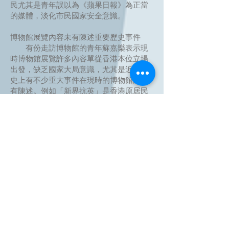
民尤其是青年誤以為《蘋果日報》為正當
的媒體，淡化市民國家安全意識。
博物館展覽內容未有陳述重要歷史事件
有份走訪博物館的青年蘇嘉樂表示現
時博物館展覽許多內容單從香港本位立場
出發，缺乏國家大局意識，尤其是近現代
史上有不少重大事件在現時的博物館內未
有陳述。例如「新界抗英」是香港原居民
反抗英國入侵國家領土的典型事件，在抗
英事件原址附近所興建的屏山鄧族文物館
及屏山文物徑內就沒有提及。另外，在抗
日戰爭時期，由中國共產黨領導在香港抗
日的游擊隊「港九獨立大隊」作出不少貢
獻，但現時博物館中，除海防博物館外，
亦少有敘述，理應補充。
另一名參與計劃的青年黃遠康補充東
江水供水工程長久解決了香港供水問題，
充份體現國家對香港同胞的關愛，理應補
充事件。另一方面，香港日常生活用品，