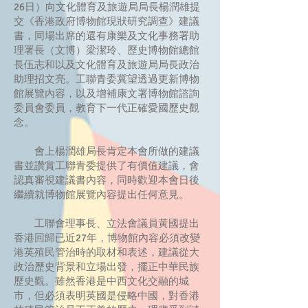
26日）向文化體育及旅遊局局長楊潤雄提
交《香港政府博物館現狀研究調查》建議
書，同場出席的還有康樂及文化事務署助
理署長（文博）梁潔玲、歷史博物館總館
長伍志和以及文化體育及旅遊局局長政治
助理招文亮。工聯青委冀望透過更新博物
館展覽內容，以及增補康文署博物館諮詢
委員會委員，教育下一代正確愛國歷史觀
念。
會上楊潤雄局長肯定本會所做的建議
書並讚賞工聯青委提供了有價值建議，會
認真審視建議書內容，同時歡迎本會日後
繼續就博物館展覽內容提出任何意見。
工聯會理事長、立法會議員黃國提出
香港回歸已近27年，博物館內容必須改變
港英殖民管治時的取材和表述，建議從大
政治歷史背景和立場出發，擺正中華民族
歷史觀。雖然香港是中西文化交融的城
市，但必須表明英國是侵略中國，對香港