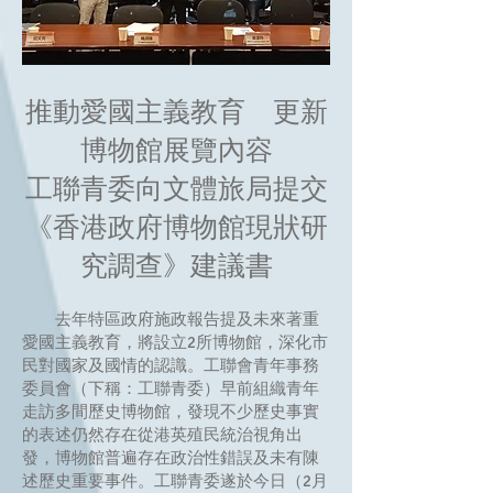
推動愛國主義教育 更新
博物館展覽內容
工聯青委向文體旅局提交
《香港政府博物館現狀研
究調查》建議書
去年特區政府施政報告提及未來著重
愛國主義教育，將設立2所博物館，深化市
民對國家及國情的認識。工聯會青年事務
委員會（下稱：工聯青委）早前組織青年
走訪多間歷史博物館，發現不少歷史事實
的表述仍然存在從港英殖民統治視角出
發，博物館普遍存在政治性錯誤及未有陳
述歷史重要事件。工聯青委遂於今日（2月