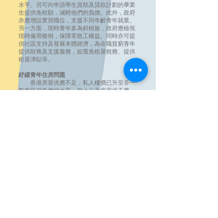
水平。另可向申請學生資助及貸款計劃的畢業
生提供免稅額，減輕他們的負擔。此外，政府
亦應增設實習職位，支援不同年齡青年就業。
另一方面，現時青年多為斜槓族，政府應檢視
現時僱用條例，保障零散工權益。同時亦可提
供社區支持及發展本體經濟，為在職貧窮青年
提供財務及支援服務，如寬免租屋稅務、提供
租屋津貼等。
紓緩青年住房問題
香港房屋供應不足，私人樓價已升至非一
般市民可負擔的水平，加上公共房屋供不應
求，都是香港房屋問題的真實寫照。工聯青委
副主任鍾燿徽認為紓緩住屋問題可以分短期、
中期及長期方案。短期方案包括增設青年首次
置業貸款及增加青年宿舍的供應。中期方案包
括於郊野公園邊陲地帶建設公營房屋、利用閑
置農地/棕地興建房屋或過渡性房屋。長期方
案包括前往大灣區置業及推進明日大嶼計劃的
發展。
推動青年前往大灣區發展
香港政府一直為連接國家及世界各地作重
要橋樑和窗口而努力，更要融入國家《十四五
規劃》綱要，在港青年在灣區的發展亦是重
點。無奈經過社會事件及新冠疫情的創傷，容
易令在港青年失去信心。
工聯青委副主任、立法會議員陳穎欣表示