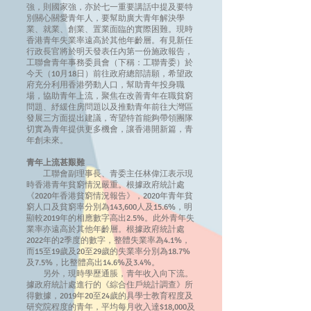
強，則國家強，亦於七一重要講話中提及要特
別關心關愛青年人，要幫助廣大青年解決學
業、就業、創業、置業面臨的實際困難。現時
香港青年失業率遠高於其他年齡層。有見新任
行政長官將於明天發表任內第一份施政報告，
工聯會青年事務委員會（下稱：工聯青委）於
今天（10月18日）前往政府總部請願，希望政
府充分利用香港勞動人口，幫助青年投身職
場，協助青年上流，聚焦在改善青年在職貧窮
問題、紓緩住房問題以及推動青年前往大灣區
發展三方面提出建議，寄望特首能夠帶領團隊
切實為青年提供更多機會，讓香港開新篇，青
年創未來。
青年上流甚艱難
工聯會副理事長、青委主任林偉江表示現
時香港青年貧窮情況嚴重。根據政府統計處
《2020年香港貧窮情況報告》，2020年青年貧
窮人口及貧窮率分別為143,600人及15.6%，明
顯較2019年的相應數字高出2.5%。此外青年失
業率亦遠高於其他年齡層。根據政府統計處
2022年的2季度的數字，整體失業率為4.1%，
而15至19歲及20至29歲的失業率分別為18.7%
及7.5%，比整體高出14.6%及3.4%。
另外，現時學歷通脹，青年收入向下流。
據政府統計處進行的《綜合住戶統計調查》所
得數據，2019年20至24歲的具學士教育程度及
研究院程度的青年，平均每月收入達$18,000及