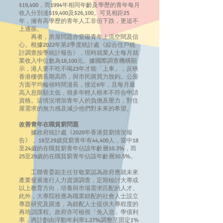
$19,400，而1994年相同年齡及學歷的青年每月
收入分別達$19,400及$26,100。可見相距25
年，擁有高學歷的青年人工非但下跌，更追不
上通脹。
再者，房屋問題亦窒礙青年上流空間及信
心。根據2022年第2季度統計處《綜合住戶統
計調查按季統計報告》，現時就業人士每月就
業收入中位數為18,100元。據國際調查機構顯
示，港人要不吃不喝23年才能「上車」，反映
香港樓價長期高昂，與市民購買力脫鈎。公屋
方面平均輪候時間漫長，接近6年，且每月最
高入息限額太低，很多年輕人根本不符合申請
資格。這情況增加青年人的負擔及壓力，對住
屋需求的無力感及減少他們對未來的希望。
改善青年在職貧窮問題
據政府統計處《2020年香港貧窮情況報
告》， 18至29歲貧窮青年有44,400人，當中18
至24歲的在職貧窮青年佔該年齡層10.3%，而
25至29歲的在職貧窮青年佔該年齡層30.5%。
工聯青委副主任甘敬業認為政府應就未來
產業發展進行人力資源調查，定期檢討大專或
以上教育方向，培養與市場需求匹配的人才。
此外，大專院校應為職業錯配的社會人士設立
專題研究及跟進，為錯配人士提供大專程度的
再培訓課程。政府亦可檢視「免入息」學債利
率，將計劃由浮動年利率1.27%調整至固定1%