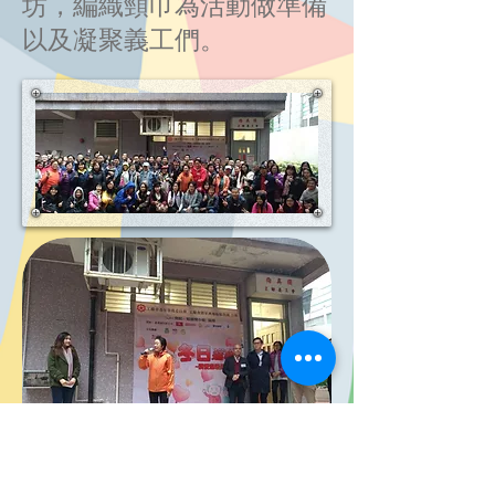
坊，編織頸巾為活動做準備
以及凝聚義工們。​