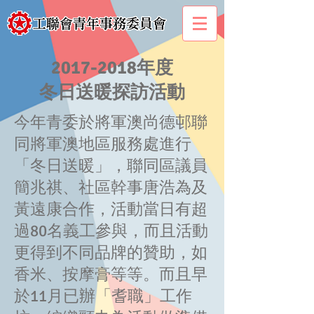
2017-2018
年度
冬日送暖探訪活動
今年青委於將軍澳尚德邨聯
同將軍澳地區服務處進行
「冬日送暖」，聯同區議員
簡兆祺、社區幹事唐浩為及
黃遠康合作，活動當日有超
過80名義工參與，而且活動
更得到不同品牌的贊助，如
香米、按摩膏等等。而且早
於11月已辦「耆職」工作