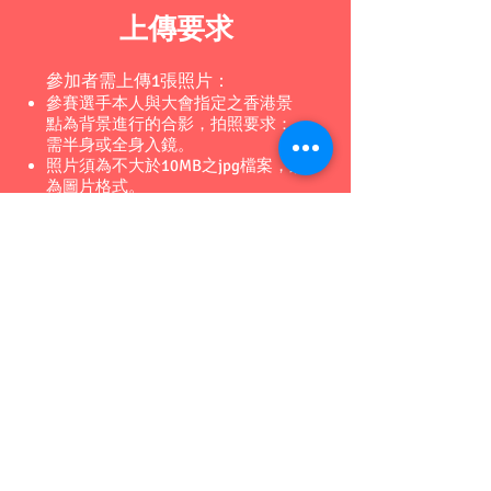
上傳要求​
參加者需上傳
1張照片：
參賽選手本人與大會指定之香港景
點為背景進行的合影，拍照要求：
需半身或全身入鏡。
照片須為不大於10MB之jpg檔案，須
為圖片格式。
檔案名稱：參加者中文姓名 (如：陳
大文)
參賽人數
及獎項