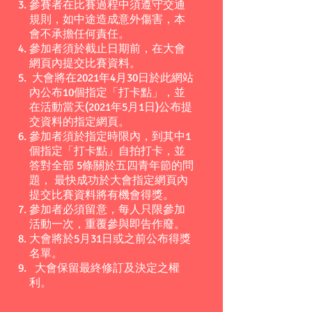
參賽者在比賽過程中須遵守交通
規則，如中途造成意外傷害，本
會不承擔任何責任。
參加者須於截止日期前，在大會
網頁內提交比賽資料。
大會將在2021年4月30日於此網站
內公布10個指定「
打卡點
」，並
在活動當天(2021年5月1日)公布提
交資料的指定網頁。
參加者須於指定時限內，到其中1
個指定「打卡點」自拍打卡，並
答對全部 5條關於五四青年節的問
題， 最快成功於大會指定網頁內
提交比賽資料將有機會得獎。
參加者必須留意，每人只限參加
活動一次，重覆參與即告作廢。
​大會將於5月31日或之前公布得獎
名單。
大會保留最終修訂及決定之權
利。