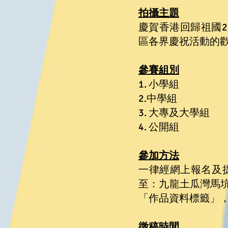
拍攝主題
慶賀香港回歸祖國
區各界慶祝活動的
參賽組別
1. 小學組
2.中學組
3. 大專及大學組
4. 公開組
參加方法
一律經網上報名及
至：九龍土瓜灣馬坑
「作品資料標籤」
徵稿時間