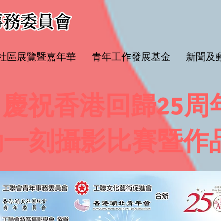
水社區展覽暨嘉年華
青年工作發展基金
新聞及
慶祝香港回歸25周
動一刻攝影比賽暨作