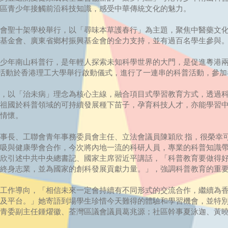
區青少年接觸前沿科技知識，感受中華傳統文化的魅力。
會聖十架學校舉行，以「尋味本草護春行」為主題，聚焦中醫藥文
基金會、廣東省鄉村振興基金會的全力支持，並有過百名學生參與
年南山科普行，是年輕人探索未知科學世界的大門，是促進粵港兩
，活動於香港理工大學舉行啟動儀式，進行了一連串的科普活動，參
，以「治未病」理念為核心主線，融合項目式學習教育方式，透過
祖國於科普領域的可持續發展種下苗子，孕育科技人才，亦能學習
情懷。
長、工聯會青年事務委員會主任、立法會議員陳穎欣 指，很榮幸
吸與健康學會合作，今次將內地一流的科研人員，專業的科普知識
欣引述中共中央總書記、國家主席習近平講話，「科普教育要做得
終身志業，並為國家的創科發展貢獻力量。」，強調科普教育的重
工作導向，「相信未來一定會持續有不同形式的交流合作，繼續為
及平台。」她寄語到場學生珍惜今天難得的體驗和學習機會，並特
青委副主任鍾燿徽、荃灣區議會議員葛兆源；社區幹事夏泳迦、黃