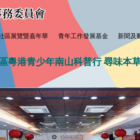
水社區展覽暨嘉年華
青年工作發展基金
新聞及
區粵港青少年南山科普行 尋味本