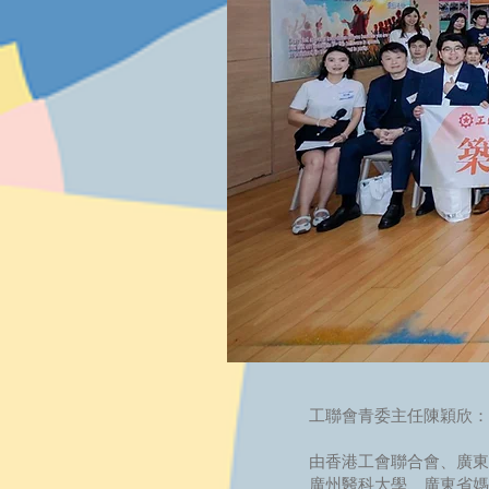
工聯會青委主任陳穎欣：
由香港工會聯合會、廣東
廣州醫科大學、廣東省媽