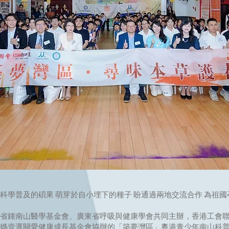
科學普及的碩果 萌芽於自小埋下的種子 盼通過兩地交流合作 為祖
省鍾南山醫學基金會、廣東省呼吸與健康學會共同主辦，香港工會
媽壹選關愛健康成長基金會協辦的「築夢灣區」粵港青少年南山科普行活