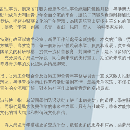
副理事長、廣東省呼吸與健康學會理事會總顧問鍾惟月指，粵港澳
動能成為大灣區青少年全面交流的平台，讓孩子們能夠近距離接觸
奧秘、學習中醫藥文化的千年智慧，為國家培育出更多中華文化的
，傳承「愛國、創新、求實、奉獻、協同、育人」 的科學家精神。
別行政區聯絡辦公室，新界工作部處長余新捷指，本次的活動，從
方攜手、高效協同，每一個細節都體現著專業、負責和溫暖；廣東
國頂尖的科研機構，提供一流科普教育，對同學而言，是不可多得
，充分展現了灣區一家親、同心向未來的美好畫面。期望於未來的
粵港青少年的文化認同與情感聯繫。
指，香港工會聯合會及香港工聯會青年事務委員會一直以來致力推
灣區」粵港青少年南山科普行活動帶到荃灣，意義尤為深遠，不僅
青年的交流和理解，對本港社區作出備受肯定的卓越貢獻。
淑芬博士指，希望同學們透過活動了解「未病先防」的道理，學會
。同學們是民族復興偉業的未來生力軍，只有茁壯成長，將來才能
文化的博大精深和對傳統文化自信。
，為大灣區青年搭建更多交流平台，啟發更多的思考和探索，築夢