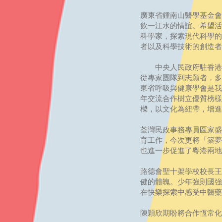
廣東省鍾南山醫學基金會
飲一江水的情誼。希望活
科學家，探索現代科學的
者以及科學技術的創造者
中央人民政府駐香港特
從專家團隊到志願者，多
東省呼吸與健康學會是我
年交流合作樹立優質榜樣
樑，以文化為紐帶，增進
荃灣民政事務專員區家盛
育工作，今次更將「築夢
也進一步促進了粵港兩地
路德會聖十架學校校長王
健的體魄。少年強則國強
在快樂探索中感受中醫藥
陳穎欣期盼將合作恆常化