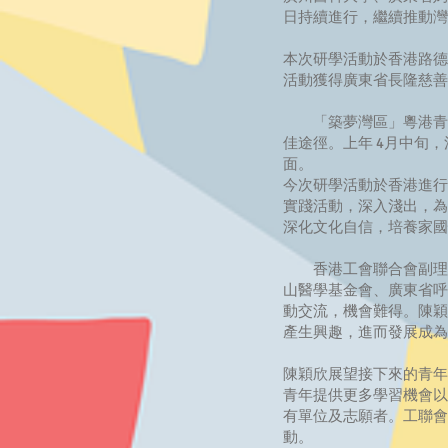
日持續進行，繼續推動灣
本次研學活動於香港路德
活動獲得廣東省長隆慈善
「築夢灣區」粵港青少
佳途徑。上年 4月中旬
面。
今次研學活動於香港進行
實踐活動，深入淺出，為
深化文化自信，培養家國
香港工會聯合會副理事
山醫學基金會、廣東省呼
動交流，機會難得。陳穎
產生興趣，進而發展成為
陳穎欣展望接下來的青年
青年提供更多學習機會以
有單位及志願者。工聯會
動。