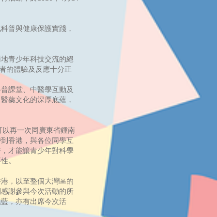
化科普與健康保護實踐，
。
地青少年科技交流的絕
加者的體驗及反應十分正
科普課堂、中醫學互動及
中醫藥文化的深厚底蘊，
可以再一次同廣東省鍾南
帶到香港，與各位同學互
好，才能讓青少年對科學
要性。
香港，以至整個大灣區的
別感謝參與今次活動的所
曉藍，亦有出席今次活